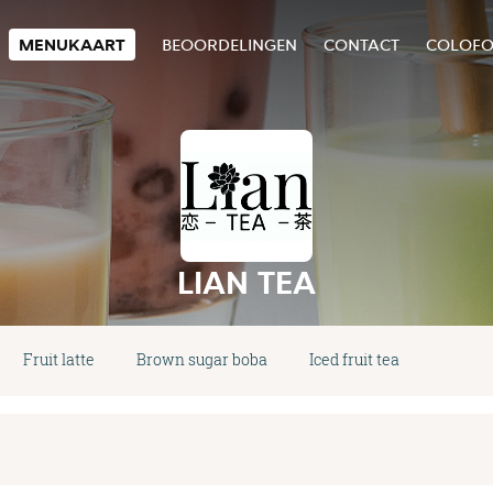
MENUKAART
BEOORDELINGEN
CONTACT
COLOF
LIAN TEA
Fruit latte
Brown sugar boba
Iced fruit tea