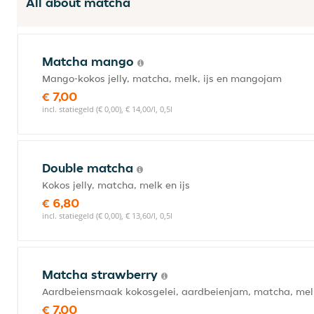
All about matcha
Matcha mango
Mango-kokos jelly, matcha, melk, ijs en mangojam
€ 7,00
incl. statiegeld (€ 0,00), € 14,00/l, 0,5l
Double matcha
Kokos jelly, matcha, melk en ijs
€ 6,80
incl. statiegeld (€ 0,00), € 13,60/l, 0,5l
Matcha strawberry
Aardbeiensmaak kokosgelei, aardbeienjam, matcha, melk
€ 7,00