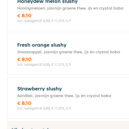
Honeydew melon slushy
Honingmeloen, jasmijn groene thee, ijs en crystal boba
€ 8,10
incl. statiegeld (€ 0,00), € 11,57/l, 0,7l
Fresh orange slushy
Sinaasappel, jasmijn groene thee, ijs en crystal boba
€ 8,10
incl. statiegeld (€ 0,00), € 11,57/l, 0,7l
Strawberry slushy
Aardbei, jasmijn groene thee, ijs en crystal boba
€ 8,10
incl. statiegeld (€ 0,00), € 11,57/l, 0,7l