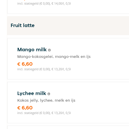
incl. statiegeld (€ 0,00), € 14,00/l, 0,5l
Fruit latte
Mango milk
Mango-kokosgelei, mango-melk en ijs
€ 6,60
incl. statiegeld (€ 0,00), € 13,20/l, 0,5l
Lychee milk
Kokos jelly, lychee, melk en ijs
€ 6,60
incl. statiegeld (€ 0,00), € 13,20/l, 0,5l