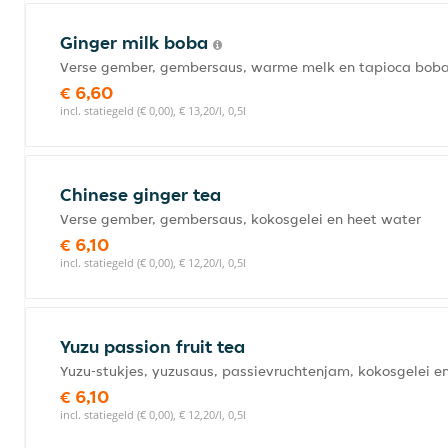
Ginger milk boba
Verse gember, gembersaus, warme melk en tapioca bob
€ 6,60
incl. statiegeld (€ 0,00), € 13,20/l, 0,5l
Chinese ginger tea
Verse gember, gembersaus, kokosgelei en heet water
€ 6,10
incl. statiegeld (€ 0,00), € 12,20/l, 0,5l
Yuzu passion fruit tea
Yuzu-stukjes, yuzusaus, passievruchtenjam, kokosgelei e
€ 6,10
incl. statiegeld (€ 0,00), € 12,20/l, 0,5l