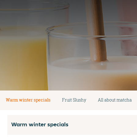
Warm winter specials
Fruit Slushy
All about matcha
Warm winter specials