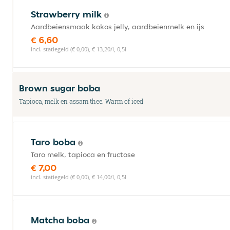
Strawberry milk
Aardbeiensmaak kokos jelly, aardbeienmelk en ijs
€ 6,60
incl. statiegeld (€ 0,00), € 13,20/l, 0,5l
Brown sugar boba
Tapioca, melk en assam thee. Warm of iced
Taro boba
Taro melk, tapioca en fructose
€ 7,00
incl. statiegeld (€ 0,00), € 14,00/l, 0,5l
Matcha boba