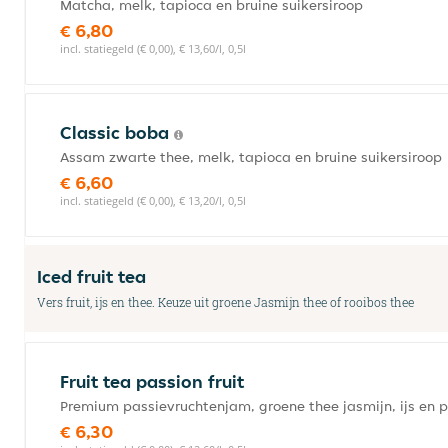
Matcha, melk, tapioca en bruine suikersiroop
€ 6,80
incl. statiegeld (€ 0,00), € 13,60/l, 0,5l
Classic boba
Assam zwarte thee, melk, tapioca en bruine suikersiroop
€ 6,60
incl. statiegeld (€ 0,00), € 13,20/l, 0,5l
Iced fruit tea
Vers fruit, ijs en thee. Keuze uit groene Jasmijn thee of rooibos thee
Fruit tea passion fruit
Premium passievruchtenjam, groene thee jasmijn, ijs en
€ 6,30